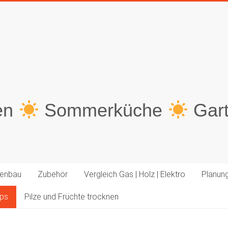
en
Sommerküche
Gar
enbau
Zubehör
Vergleich Gas | Holz | Elektro
Planun
pps
Pilze und Früchte trocknen