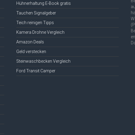
Be
Hühnerhaltung E-Book gratis
au
ha
Tauchen Signalgeber
We
Teich reinigen Tipps
(P
Be
Kamera Drohne Vergleich
en
Amazon Deals
D
Geld verstecken
Steinwaschbecken Vergleich
Ford Transit Camper