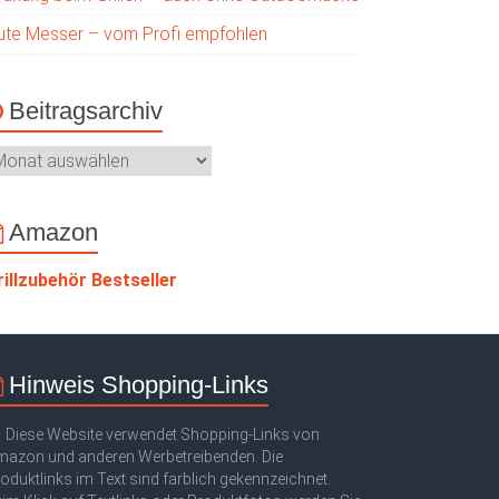
ute Messer – vom Profi empfohlen
Beitragsarchiv
Amazon
rillzubehör Bestseller
Hinweis Shopping-Links
Diese Website verwendet Shopping-Links von
azon und anderen Werbetreibenden. Die
oduktlinks im Text sind farblich gekennzeichnet.