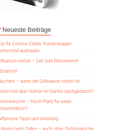
Neueste Beiträge
ipp für Corona-Zeiten: Kastenwagen
ohnmobil ausbauen
illsaison vorbei – Zeit zum Renovieren!
lzsaison!
uchern – wenn die Grillsaison vorbei ist…
chon mal über Hühner im Garten nachgedacht?
ommerküche – Noch Platz für einen
chwimmteich?
aftpresse Tipps und Anleitung
rdnung beim Grillen – auch ohne Outdoorküche