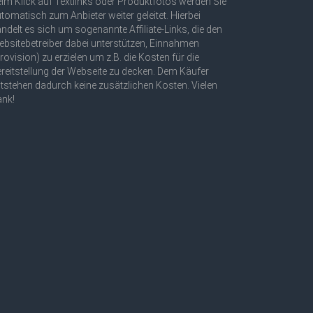
im Klick auf Textlinks oder Produktfotos werden Sie
tomatisch zum Anbieter weiter geleitet. Hierbei
ndelt es sich um sogenannte Affiliate-Links, die den
bsitebetreiber dabei unterstützen, Einnahmen
rovision) zu erzielen um z.B. die Kosten für die
reitstellung der Webseite zu decken. Dem Käufer
tstehen dadurch keine zusätzlichen Kosten. Vielen
ank!