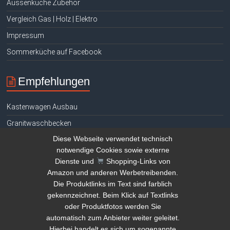
Aussenküche Zubehör
Vergleich Gas | Holz | Elektro
Impressum
Sommerküche auf Facebook
Empfehlungen
Kastenwagen Ausbau
Granitwaschbecken
Diese Webseite verwendet technisch
Hühnerhaltung E-Book gratis
notwendige Cookies sowie externe
Tauchen Signalgeber
Dienste und
Shopping-Links von
Amazon und anderen Werbetreibenden.
Teich reinigen Tipps
Die Produktlinks im Text sind farblich
Kamera Drohne Vergleich
gekennzeichnet. Beim Klick auf Textlinks
Amazon Deals
oder Produktfotos werden Sie
automatisch zum Anbieter weiter geleitet.
Geld verstecken
Hierbei handelt es sich um sogenannte