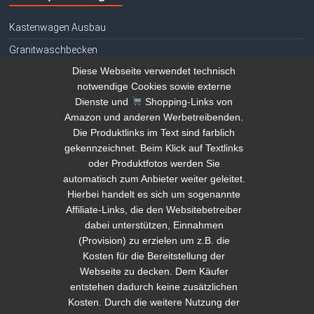
Kastenwagen Ausbau
Granitwaschbecken
Diese Webseite verwendet technisch
Hühnerhaltung E-Book gratis
notwendige Cookies sowie externe
Tauchen Signalgeber
Dienste und
Shopping-Links von
Teich reinigen Tipps
Amazon und anderen Werbetreibenden.
Die Produktlinks im Text sind farblich
Kamera Drohne Vergleich
gekennzeichnet. Beim Klick auf Textlinks
Amazon Deals
oder Produktfotos werden Sie
automatisch zum Anbieter weiter geleitet.
Geld verstecken
Hierbei handelt es sich um sogenannte
Steinwaschbecken Vergleich
Affiliate-Links, die den Websitebetreiber
dabei unterstützen, Einnahmen
Ford Transit Camper
(Provision) zu erzielen um z.B. die
Kosten für die Bereitstellung der
Hinweis Shopping-Links
Webseite zu decken. Dem Käufer
entstehen dadurch keine zusätzlichen
Diese Website verwendet Shopping-Links von Amazon und
Kosten. Durch die weitere Nutzung der