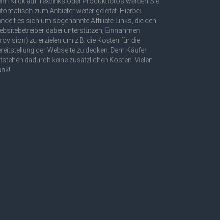
im Klick auf Textlinks oder Produktfotos werden Sie
tomatisch zum Anbieter weiter geleitet. Hierbei
ndelt es sich um sogenannte Affiliate-Links, die den
bsitebetreiber dabei unterstützen, Einnahmen
rovision) zu erzielen um z.B. die Kosten für die
reitstellung der Webseite zu decken. Dem Käufer
tstehen dadurch keine zusätzlichen Kosten. Vielen
ank!