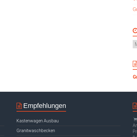
G
G
Empfehlungen
Kastenwagen Ausbau
Am
Granitwaschbecken
Pr