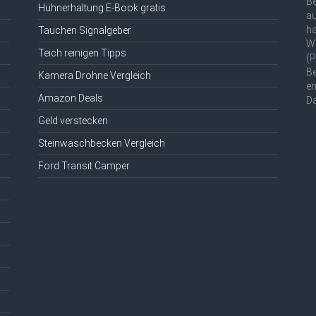
Be
Hühnerhaltung E-Book gratis
au
ha
Tauchen Signalgeber
We
Teich reinigen Tipps
(P
Be
Kamera Drohne Vergleich
en
Amazon Deals
D
Geld verstecken
Steinwaschbecken Vergleich
Ford Transit Camper