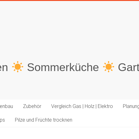
en
Sommerküche
Gar
enbau
Zubehör
Vergleich Gas | Holz | Elektro
Planun
pps
Pilze und Früchte trocknen