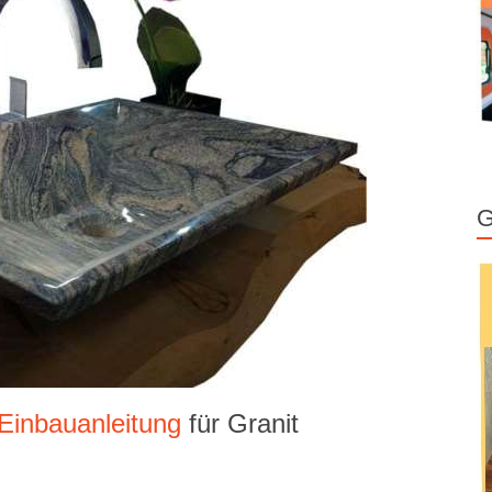
G
 Einbauanleitung
für Granit