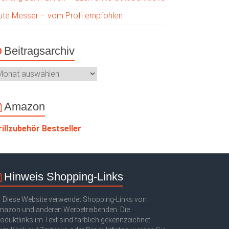
ute Messer – vom Profi empfohlen
Beitragsarchiv
Amazon
rillzubehör Bestseller
Hinweis Shopping-Links
Diese Website verwendet Shopping-Links von
azon und anderen Werbetreibenden. Die
oduktlinks im Text sind farblich gekennzeichnet.