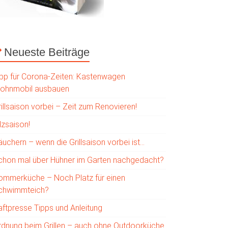
Neueste Beiträge
ipp für Corona-Zeiten: Kastenwagen
ohnmobil ausbauen
illsaison vorbei – Zeit zum Renovieren!
lzsaison!
uchern – wenn die Grillsaison vorbei ist…
chon mal über Hühner im Garten nachgedacht?
ommerküche – Noch Platz für einen
chwimmteich?
aftpresse Tipps und Anleitung
rdnung beim Grillen – auch ohne Outdoorküche