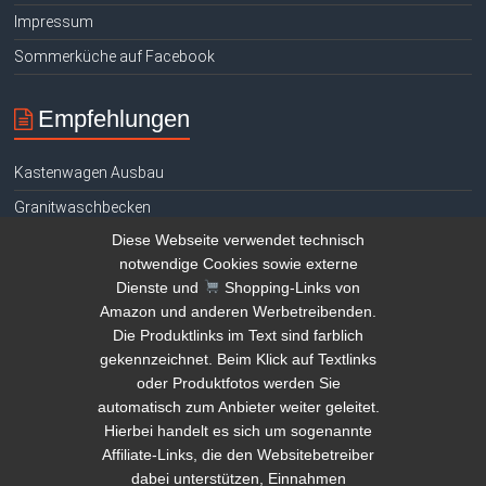
Impressum
Sommerküche auf Facebook
Empfehlungen
Kastenwagen Ausbau
Granitwaschbecken
Diese Webseite verwendet technisch
Hühnerhaltung E-Book gratis
notwendige Cookies sowie externe
Tauchen Signalgeber
Dienste und
Shopping-Links von
Teich reinigen Tipps
Amazon und anderen Werbetreibenden.
Die Produktlinks im Text sind farblich
Kamera Drohne Vergleich
gekennzeichnet. Beim Klick auf Textlinks
Amazon Deals
oder Produktfotos werden Sie
automatisch zum Anbieter weiter geleitet.
Geld verstecken
Hierbei handelt es sich um sogenannte
Steinwaschbecken Vergleich
Affiliate-Links, die den Websitebetreiber
dabei unterstützen, Einnahmen
Ford Transit Camper