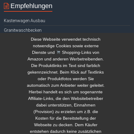
Empfehlungen
Kastenwagen Ausbau
Granitwaschbecken
Diese Webseite verwendet technisch
Hühnerhaltung E-Book gratis
notwendige Cookies sowie externe
Tauchen Signalgeber
Dienste und
Shopping-Links von
Amazon und anderen Werbetreibenden.
Teich reinigen Tipps
Die Produktlinks im Text sind farblich
Kamera Drohne Vergleich
gekennzeichnet. Beim Klick auf Textlinks
Amazon Deals
oder Produktfotos werden Sie
automatisch zum Anbieter weiter geleitet.
Geld verstecken
Hierbei handelt es sich um sogenannte
Steinwaschbecken Vergleich
Affiliate-Links, die den Websitebetreiber
dabei unterstützen, Einnahmen
Ford Transit Camper
(Provision) zu erzielen um z.B. die
Kosten für die Bereitstellung der
Hinweis Shopping-Links
Webseite zu decken. Dem Käufer
entstehen dadurch keine zusätzlichen